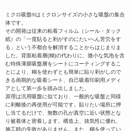
ミクロ吸盤®はミクロンサイズの小さな吸盤の集合
体です。
その開発は従来の粘着フィルム（シール・タック
紙）の「一度貼ると剥がすのにたいへん苦労をす
る」という不都合を解消することからはじまりま
した。背面粘着層(糊)の代わりに、微小な気泡を含
む特殊薄膜吸盤層をシートにコーティングするこ
とにより、糊を使わずとも簡単に貼り剥がしので
きる画期的な吸着シート、自己吸着印刷用メディ
アとして第一歩を踏み出しました。
原理は汎用吸盤に似ており、一般的な吸盤と同様
に剥離後の再使用が可能です。貼りたい場所に押
し当てるだけで、無数の孔が真空に近い状態とな
り被着体と密着します。構造上、抜気性に優れ、
施工時の失敗がありません。また、糊を使ってい