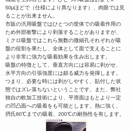
50μほどで（仕様により異なります）、肉眼では見
ることが出来ません。
市販の汎用吸盤ではひとつの筐体での吸着作用の
ため外部衝撃により剥落することがありますが、
ミクロ吸盤ではこれら無数の微細孔それぞれが吸
盤の役割を果たし、全体として面で支えることに
より非常に強力な吸着効果を生み出します。
吸盤の特徴として、垂直方向には容易に剥がせ、
水平方向の引張強度には頗る威力を発揮します。
つまり、必要な時には剥がしやすく、貼付した状
態ではズレ落ちないということです。また、弊社
独自の軟加工技術により、平滑面はもとより一定
の凹凸面への吸着をも可能とします。熱に強く、
摂氏80℃までの吸着、200℃の耐熱性を有します。